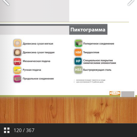
120
/
367