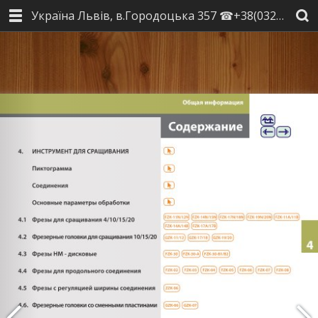
Україна Львів, в.Городоцька 357 ☎+38(032)2451846 ☎+38(067)3140526 📠+38(032)2451848 ✉ faba@faba.in.ua